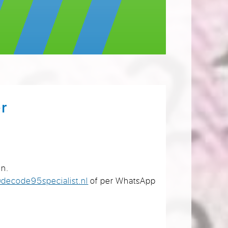
r
en.
@decode95specialist.nl
of per WhatsApp