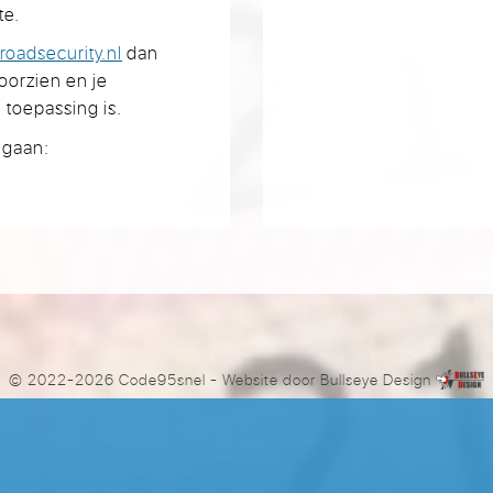
te.
roadsecurity.nl
dan
voorzien en je
 toepassing is.
 gaan:
© 2022-2026 Code95snel
- Website door
Bullseye Design